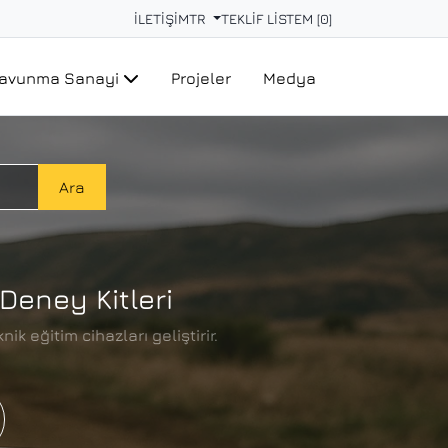
İLETİŞİM
TR
TEKLİF LİSTEM [0]
avunma Sanayi
Projeler
Medya
Ara
Deney Kitleri
ik eğitim cihazları geliştirir.