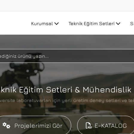
Kurumsal
Teknik Eğitim Setleri
S
knik Eğitim Setleri & Mühendislik 
rsite laboratuvarları için yerli üretim deney setleri ve tekn
Projelerimizi Gör
E-KATALOG