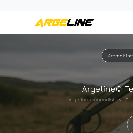
Argeline© Te
Argeline, mühendislik ve ünive