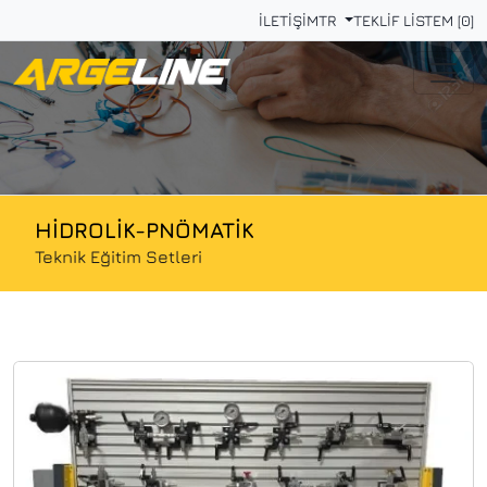
İLETİŞİM
TR
TEKLİF LİSTEM [0]
HİDROLİK-PNÖMATİK
Teknik Eğitim Setleri