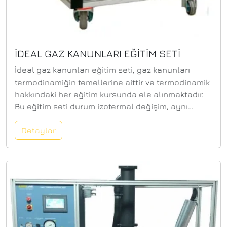
İDEAL GAZ KANUNLARI EĞİTİM SETİ
İdeal gaz kanunları eğitim seti, gaz kanunları
termodinamiğin temellerine aittir ve termodinamik
hakkındaki her eğitim kursunda ele alınmaktadır.
Bu eğitim seti durum izotermal değişim, aynı
zamanda sabit hacimde gerçekleşir.
Detaylar
Tanklar, durum değişikliğinin gözlemlenmesini
sağlar. Test gazı olarak hava kullanılır. Solda
konumlandırılan ilk depoda, hava geçirmez
şekilde kapatılmış hava hacmi, bir kompresör
kullanılarak azaltılır veya arttırılır. Bu, izotermal bir
durum değişikliği ile sonuçlanır. Kompresör aynı
zamanda bir vakum pompası olarak da çalışabilir.
Değişiklikler yavaşça meydana gelirse, durum