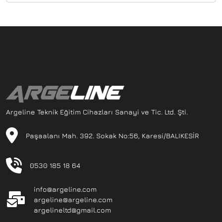
sıcaklıktaki basınçlı hava türbine girerek şaft
işi üretir ve bir yandan da türbini döndürür. Türbin
çıkışında ortaya çıkan egzoz gazındaki
kullanılmamış enerji bir turbojet motorundan
doğrudan itme kuvveti bir elektrik jenaratörüne
bağlanır.
Argeline Teknik Eğitim Cihazları Sanayi ve Tic. Ltd. Şti.
Paşaalanı Mah. 392. Sokak No:56, Karesi/BALIKESİR
0530 185 18 64
info@argeline.com
argeline@argeline.com
argelineltd@gmail.com