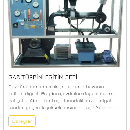
değişikliği neredeyse sabit bir sıcaklıkta
gerçekleşir. Sağda konumlandırılan ikinci tankta,
kontrollü bir elektrikli ısıtıcı ile test gazının
sıcaklığı artırılarak ortaya çıkan basınç artışı
ölçülür. Kapalı gazın hacmi sabit kalır.
GAZ TÜRBİNİ EĞİTİM SETİ
Gaz türbinleri aracı akışkan olarak havanın
kullanıldığı bir Brayton çevrimine dayalı olarak
çalışırlar. Atmosfer koşullarındaki hava radyal
fandan geçerek yüksek basınca ulaşır. Yüksek
basınçlı havaya yakıt püskürtülerek ateşlenir ve
Detaylar
böylece havaya enerji eklenerek yüksek ısıya
sahip bir akış ortaya çıkmış olur. Oluşan yüksek