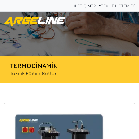
İLETİŞİM
TR
TEKLİF LİSTEM [0]
TERMODİNAMİK
Teknik Eğitim Setleri